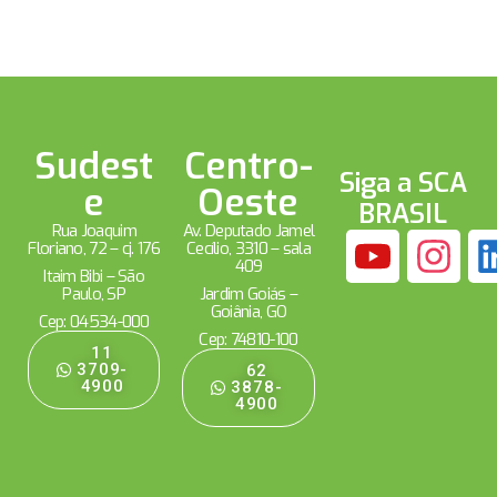
Sudest
Centro-
Siga a SCA
e
Oeste
BRASIL
Rua Joaquim
Av. Deputado Jamel
Floriano, 72 – cj. 176
Cecílio, 3310 – sala
409
Itaim Bibi – São
Paulo, SP
Jardim Goiás –
Goiânia, GO
Cep: 04534-000
Cep: 74810-100
11
3709-
62
4900
3878-
4900