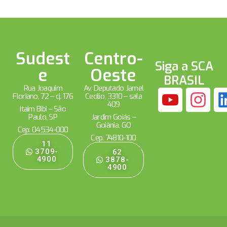
Sudest
Centro-
Siga a SCA
e
Oeste
BRASIL
Rua Joaquim
Av. Deputado Jamel
Floriano, 72 – cj. 176
Cecílio, 3310 – sala
409
Itaim Bibi – São
Paulo, SP
Jardim Goiás –
Goiânia, GO
Cep: 04534-000
Cep: 74810-100
11
3709-
62
4900
3878-
4900