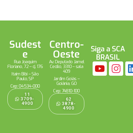
Sudest
Centro-
Siga a SCA
e
Oeste
BRASIL
Rua Joaquim
Av. Deputado Jamel
Floriano, 72 – cj. 176
Cecílio, 3310 – sala
409
Itaim Bibi – São
Paulo, SP
Jardim Goiás –
Goiânia, GO
Cep: 04534-000
Cep: 74810-100
11
3709-
62
4900
3878-
4900