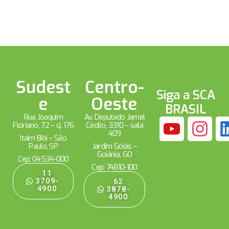
Sudest
Centro-
Siga a SCA
e
Oeste
BRASIL
Rua Joaquim
Av. Deputado Jamel
Floriano, 72 – cj. 176
Cecílio, 3310 – sala
409
Itaim Bibi – São
Paulo, SP
Jardim Goiás –
Goiânia, GO
Cep: 04534-000
Cep: 74810-100
11
3709-
62
4900
3878-
4900