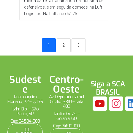
minha carreira trabalhando na indústria de
defensivos, e em seguida comecei na Luft
Logistics. Na Luft atuo há 25...
1
2
3
Sudest
Centro-
Siga a SCA
e
Oeste
BRASIL
Rua Joaquim
Av. Deputado Jamel
Floriano, 72 – cj. 176
Cecílio, 3310 – sala
409
Itaim Bibi – São
Paulo, SP
Jardim Goiás –
Goiânia, GO
Cep: 04534-000
Cep: 74810-100
11