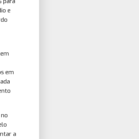
% para
io e
rdo
quem
tos em
çada
ento
 no
elo
ntar a