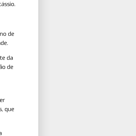
ássio.
rno de
ade.
te da
ão de
er
s, que
a