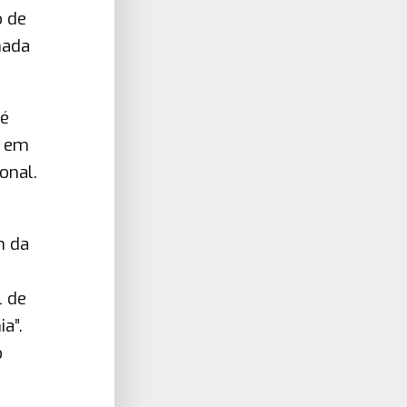
o de
nada
sé
l em
onal.
m da
l de
a”.
o