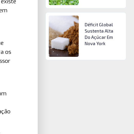
 existe
 em
Déficit Global
Sustenta Alta
Do Açúcar Em
ue
Nova York
ra os
ssor
com
iação