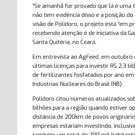
“Se amanhã for provado que lá é uma t
não tem evidência disso e a posição d
visão de Polidoro, o projeto está “em pr
recebendo atenção é de iniciativa da G
Santa Quitéria, no Ceará.
Em entrevista ao AgFeed, em outubro 
últimas licenças para investir R$ 2,3 b
de fertilizantes fosfatados por ano em
Indústrias Nucleares do Brasil INB).
Polidoro citou números atualizados sob
bilhões para a região quando estiver o
distância de 200km de povos originário
empresas estariam investindo, inclusiv
também um total de 200 mil habitante