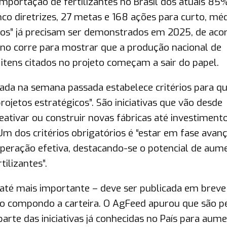
 importação de fertilizantes no Brasil dos atuais 85
nco diretrizes, 27 metas e 168 ações para curto, méd
os” já precisam ser demonstrados em 2025, de aco
rno corre para mostrar que a produção nacional de
s itens citados no projeto começam a sair do papel.
ada na semana passada estabelece critérios para 
rojetos estratégicos”. São iniciativas que vão desde
eativar ou construir novas fábricas até investimen
 Um dos critérios obrigatórios é “estar em fase avan
peração efetiva, destacando-se o potencial de aum
ilizantes”.
 até mais importante – deve ser publicada em breve
tão compondo a carteira. O AgFeed apurou que são p
te das iniciativas já conhecidas no País para aume