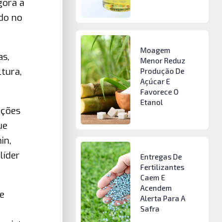
gora a
ado no
Moagem
as,
Menor Reduz
ltura,
Produção De
Açúcar E
Favorece O
Etanol
uções
ue
in,
líder
Entregas De
Fertilizantes
Caem E
Acendem
e
Alerta Para A
Safra