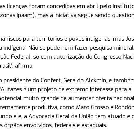
as licenças foram concedidas em abril pelo Institut
onas Ipaam), mas a iniciativa segue sendo questio
há riscos para territórios e povos indígenas, mas Jo
rra indígena. Não se pode nem fazer pesquisa minera
tuição Federal, só com autorização do Congresso Naci
sil”, afirma.
o presidente do Confert, Geraldo Alckmin, e també
 “Autazes é um projeto de extremo interesse para a
 potencial muito grande de aumentar oferta naciona
xtremamente produtiva, como Mato Grosso e Rondôni
gundo ele, a Advocacia Geral da União tem atuado e 
órgãos envolvidos, federais e estaduais.