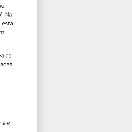
ão,
”. Na
e está
em
va as
ladas
ia e