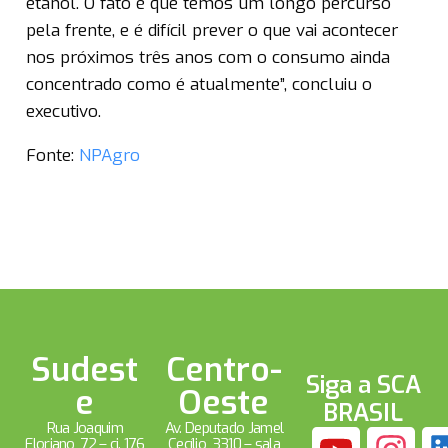
etanol. O fato é que temos um longo percurso
pela frente, e é difícil prever o que vai acontecer
nos próximos três anos com o consumo ainda
concentrado como é atualmente”, concluiu o
executivo.
Fonte:
NPAgro
Sudest
Centro-
Siga a SCA
e
Oeste
BRASIL
Rua Joaquim
Av. Deputado Jamel
Floriano, 72 – cj. 176
Cecílio, 3310 – sala