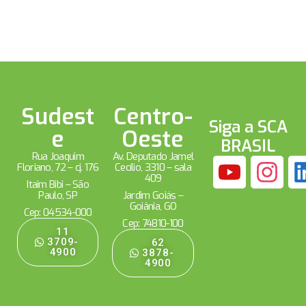
Sudest
Centro-
Siga a SCA
e
Oeste
BRASIL
Rua Joaquim
Av. Deputado Jamel
Floriano, 72 – cj. 176
Cecílio, 3310 – sala
409
Itaim Bibi – São
Paulo, SP
Jardim Goiás –
Goiânia, GO
Cep: 04534-000
Cep: 74810-100
11
3709-
62
4900
3878-
4900