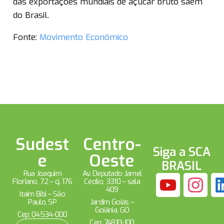
das exportações mundiais de açúcar bruto saem
do Brasil.
Fonte:
Movimento Econômico
Sudest
Centro-
Siga a SCA
e
Oeste
BRASIL
Rua Joaquim
Av. Deputado Jamel
Floriano, 72 – cj. 176
Cecílio, 3310 – sala
409
Itaim Bibi – São
Paulo, SP
Jardim Goiás –
Goiânia, GO
Cep: 04534-000
Cep: 74810-100