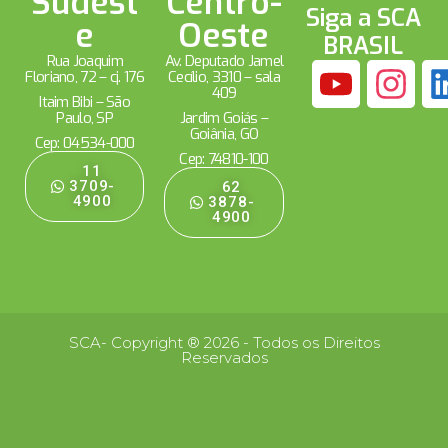
Sudest
Centro-
Siga a SCA
e
Oeste
BRASIL
Rua Joaquim
Av. Deputado Jamel
Floriano, 72 – cj. 176
Cecílio, 3310 – sala
409
Itaim Bibi – São
Paulo, SP
Jardim Goiás –
Goiânia, GO
Cep: 04534-000
Cep: 74810-100
11
3709-
62
4900
3878-
4900
SCA- Copyright ® 2026 - Todos os Direitos
Reservados