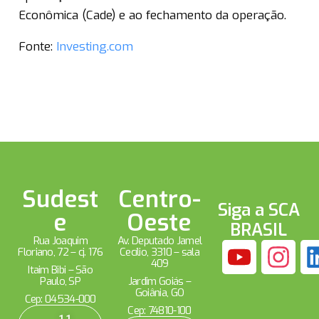
Econômica (Cade) e ao fechamento da operação.
Fonte:
Investing.com
Sudest
Centro-
Siga a SCA
e
Oeste
BRASIL
Rua Joaquim
Av. Deputado Jamel
Floriano, 72 – cj. 176
Cecílio, 3310 – sala
409
Itaim Bibi – São
Paulo, SP
Jardim Goiás –
Goiânia, GO
Cep: 04534-000
Cep: 74810-100