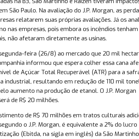
stadas na B3, São Martinho e Raízen tiveram impacto
em São Paulo. Na avaliação do J.P. Morgan, as perda
as relatarem suas próprias avaliações. Já os anal
mo nas empresas, pois embora os incêndios tenham
is, não afetaram diretamente as usinas.
 segunda-feira (26/8) ao mercado que 20 mil hectar
ompanhia informou que espera colher essa cana afe
ível de Açúcar Total Recuperável (ATR) para a safr
 industrial, resultando em redução de 110 mil tone
elo aumento na produção de etanol. O J.P. Morgan
será de R$ 20 milhões.
imento de R$ 70 milhões em tratos culturais adici
 segundo o J.P. Morgan, é equivalente a 2% do lucro
ização (Ebitda, na sigla em inglês) da São Martinho