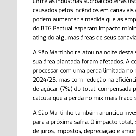
Entre as indústrias sucroalcooleiras li
causados pelos incêndios em canaviais 
podem aumentar à medida que as empres
do BTG Pactual esperam impacto míni
atingido algumas áreas de seus canavia
A São Martinho relatou na noite desta
sua área plantada foram afetados. A c
processar com uma perda limitada no n
2024/25, mas com redução na eficiência
de açúcar (7%) do total, compensada p
calcula que a perda no mix mais fraco 
A São Martinho também anunciou invest
para a próxima safra. O impacto total,
de juros, impostos, depreciação e amort