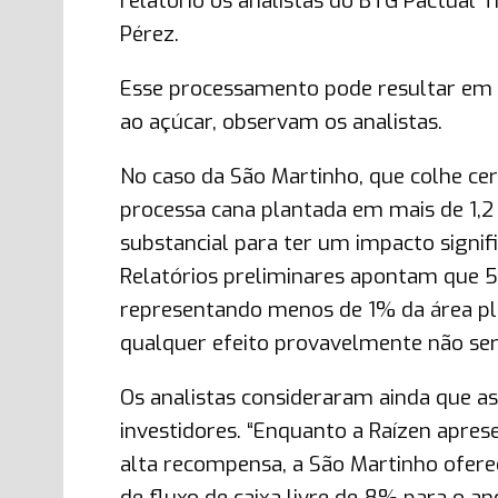
relatório os analistas do BTG Pactual 
Pérez.
Esse processamento pode resultar em
ao açúcar, observam os analistas.
No caso da São Martinho, que colhe cerc
processa cana plantada em mais de 1,2 
substancial para ter um impacto signifi
Relatórios preliminares apontam que 5
representando menos de 1% da área plan
qualquer efeito provavelmente não ser
Os analistas consideraram ainda que 
investidores. “Enquanto a Raízen apres
alta recompensa, a São Martinho ofer
de fluxo de caixa livre de 8% para o a