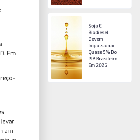
e
Soja E
Biodiesel
Devem
a
Impulsionar
Quase 5% Do
40. Em
PIB Brasileiro
Em 2026
preço-
es
 levar
am em