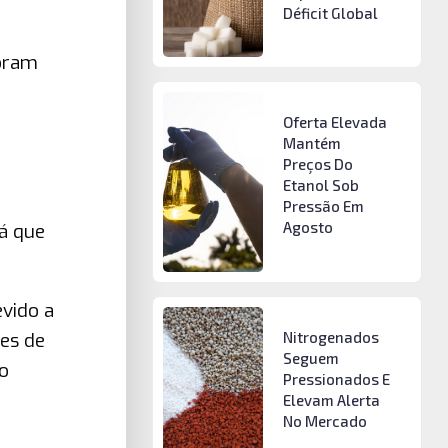
Déficit Global
foram
Oferta Elevada
Mantém
Preços Do
Etanol Sob
Pressão Em
Agosto
já que
vido a
Nitrogenados
res de
Seguem
o
Pressionados E
Elevam Alerta
No Mercado