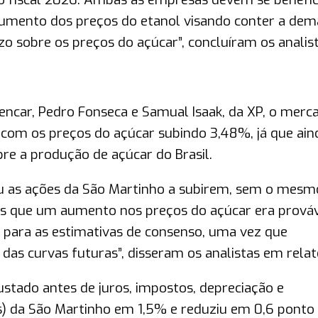
aumento dos preços do etanol visando conter a dem
o sobre os preços do açúcar”, concluíram os analist
encar, Pedro Fonseca e Samual Isaak, da XP, o merc
 com os preços do açúcar subindo 3,48%, já que ain
bre a produção de açúcar do Brasil.
u as ações da São Martinho a subirem, sem o mesm
os que um aumento nos preços do açúcar era prová
s para as estimativas de consenso, uma vez que
as curvas futuras”, disseram os analistas em relató
ustado antes de juros, impostos, depreciação e
ês) da São Martinho em 1,5% e reduziu em 0,6 ponto