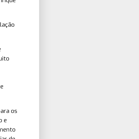
nrique
lação
e
uito
ue
ara os
o e
imento
iar de