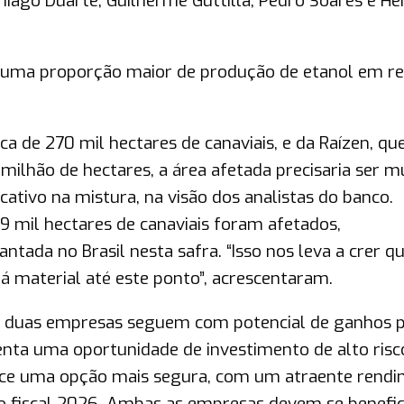
Thiago Duarte, Guilherme Guttilla, Pedro Soares e He
 uma proporção maior de produção de etanol em re
a de 270 mil hectares de canaviais, e da Raízen, qu
milhão de hectares, a área afetada precisaria ser m
cativo na mistura, na visão dos analistas do banco.
9 mil hectares de canaviais foram afetados,
tada no Brasil nesta safra. “Isso nos leva a crer q
á material até este ponto”, acrescentaram.
as duas empresas seguem com potencial de ganhos p
enta uma oportunidade de investimento de alto risc
ece uma opção mais segura, com um atraente rend
no fiscal 2026. Ambas as empresas devem se benefic