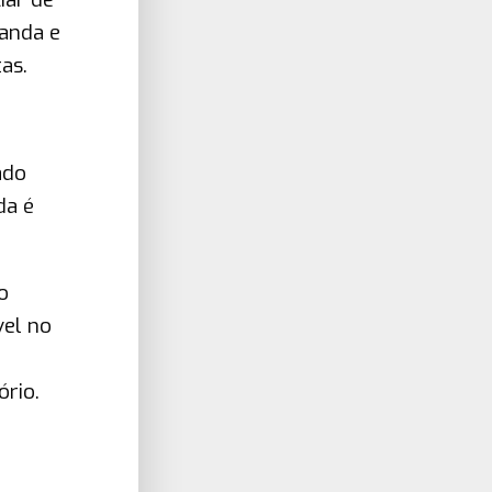
anda e
as.
ado
da é
o
vel no
rio.