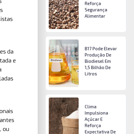
s
Reforça
s
Segurança
Alimentar
istas
B17 Pode Elevar
es da
Produção De
tada e
Biodiesel Em
1,5 Bilhão De
a
Litros
ladas
Clima
onais
Impulsiona
Açúcar E
 antes
Reforça
, ou
Expectativa De