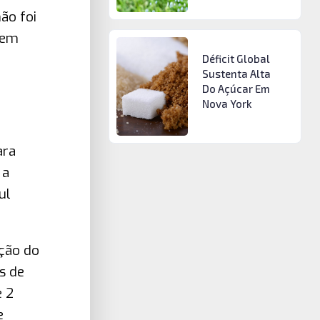
ão foi
 em
Déficit Global
Sustenta Alta
Do Açúcar Em
Nova York
ara
 a
ul
ução do
s de
e 2
e