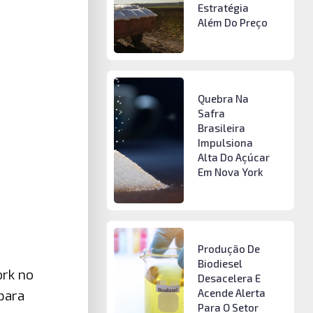
Estratégia
Além Do Preço
Quebra Na
Safra
Brasileira
Impulsiona
Alta Do Açúcar
Em Nova York
Produção De
Biodiesel
ork no
Desacelera E
Acende Alerta
para
Para O Setor