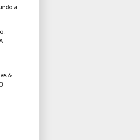
undo a
o.
 A
ras &
20