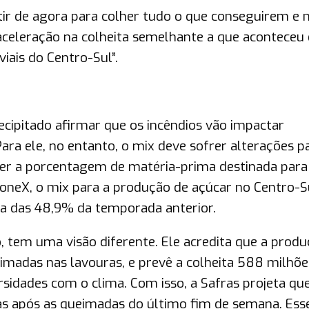
rtir de agora para colher tudo o que conseguirem e n
aceleração na colheita semelhante a que aconteceu
iais do Centro-Sul”.
recipitado afirmar que os incêndios vão impactar
Para ele, no entanto, o mix deve sofrer alterações p
ver a porcentagem de matéria-prima destinada para
toneX, o mix para a produção de açúcar no Centro-S
a das 48,9% da temporada anterior.
o, tem uma visão diferente. Ele acredita que a prod
imadas nas lavouras, e prevê a colheita 588 milhõe
sidades com o clima. Com isso, a Safras projeta qu
as após as queimadas do último fim de semana. Ess