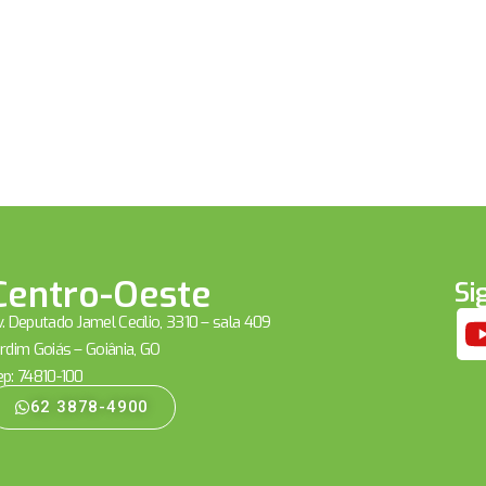
Centro-Oeste
Si
. Deputado Jamel Cecílio, 3310 – sala 409
rdim Goiás – Goiânia, GO
ep: 74810-100
62 3878-4900