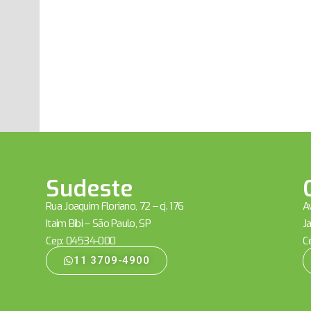
Sudeste
Rua Joaquim Floriano, 72 – cj. 176
Av
Itaim Bibi – São Paulo, SP
Ja
Cep: 04534-000
C
11 3709-4900