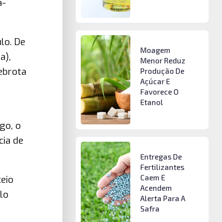
a-
lo. De
Moagem
a),
Menor Reduz
ebrota
Produção De
Açúcar E
Favorece O
Etanol
go, o
cia de
Entregas De
Fertilizantes
Caem E
eio
Acendem
lo
Alerta Para A
Safra