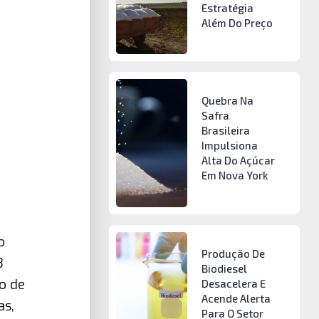
Estratégia
Além Do Preço
Quebra Na
Safra
Brasileira
Impulsiona
Alta Do Açúcar
Em Nova York
o
Produção De
3
Biodiesel
o de
Desacelera E
Acende Alerta
as,
Para O Setor