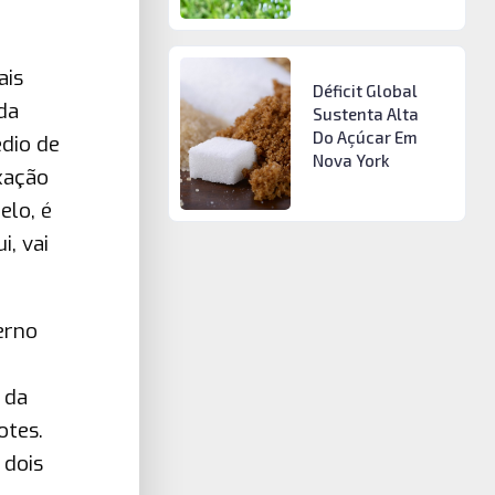
ais
Déficit Global
da
Sustenta Alta
Do Açúcar Em
dio de
Nova York
xação
elo, é
i, vai
erno
 da
otes.
 dois