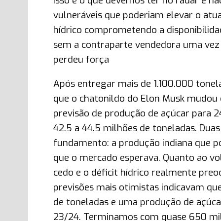
Isso é o que devemos ter no radar e não
vulneráveis que poderiam elevar o atua
hídrico comprometendo a disponibilid
sem a contraparte vendedora uma vez q
perdeu força
Após entregar mais de 1.100.000 tonela
que o chatonildo do Elon Musk mudou o
previsão de produção de açúcar para 2
42.5 a 44.5 milhões de toneladas. Duas
fundamento: a produção indiana que po
que o mercado esperava. Quanto ao vol
cedo e o déficit hídrico realmente pre
previsões mais otimistas indicavam qu
de toneladas e uma produção de açúcar
23/24. Terminamos com quase 650 milh