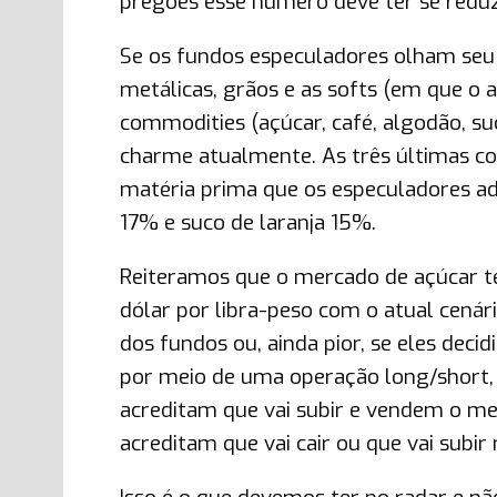
pregões esse numero deve ter se reduz
Se os fundos especuladores olham seu
metálicas, grãos e as softs (em que o a
commodities (açúcar, café, algodão, su
charme atualmente. As três últimas co
matéria prima que os especuladores a
17% e suco de laranja 15%.
Reiteramos que o mercado de açúcar te
dólar por libra-peso com o atual cená
dos fundos ou, ainda pior, se eles dec
por meio de uma operação long/short
acreditam que vai subir e vendem o m
acreditam que vai cair ou que vai subir