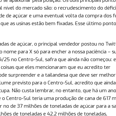
 se apaixonar pela posição. Os dois principais ponto
l nível do mercado são: o recrudescimento do défici
ade de açúcar e uma eventual volta da compra dos 
ue as usinas estão bem fixadas. Esse último pont
das de açúcar, o principal vendedor postou no Twit
 nome para X só para encher a nossa paciência – s
4/25 no Centro-Sul, safra que ainda não começou: 
 coisas que eles mencionaram que eu acredito ter
de surpreender e a tailandesa que deve ser melhor
ume previsto para o Centro-Sul, acredito que ainda
ocupa. Não custa lembrar, no entanto, que há um ano
e o Centro-Sul teria uma produção de cana de 617 m
 no de 37 milhões de toneladas de açúcar para a s
ões de toneladas e 42.2 milhões de toneladas,