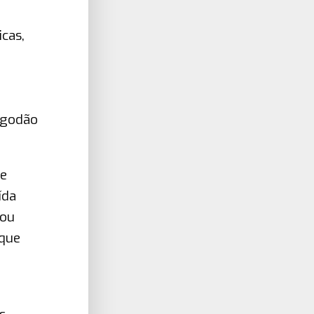
cas,
lgodão
de
ída
 ou
que