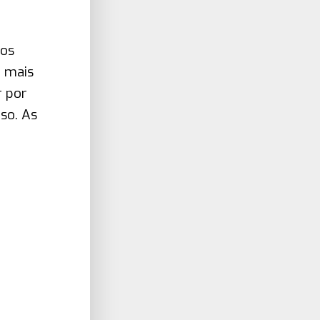
 os
m mais
r por
so. As