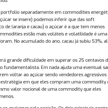
ido.
 portfolio separadamente em commodities energéti
çúcar se insere) podemos inferir que das soft
co de laranja e cacau) o açúcar é a que tem menos
mmodities estão mais voláteis e volatilidade é uma
doram. No acumulado do ano, cacau já subiu 53%, a
rá grande dificuldade em superar os 25 centavos 
rio fundamentalista. Em nada ajuda uma eventual sa
idirem voltar ao açúcar sendo vendedores agressivos
, estratégia em que eles compram uma commodity 
esmo valor nocional de uma commodity que eles
 menos.