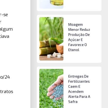
r-se
r
Moagem
 algum
Menor Reduz
Produção De
iava
Açúcar E
Favorece O
Etanol
Entregas De
io/24
Fertilizantes
Caem E
tratos
Acendem
Alerta Para A
Safra