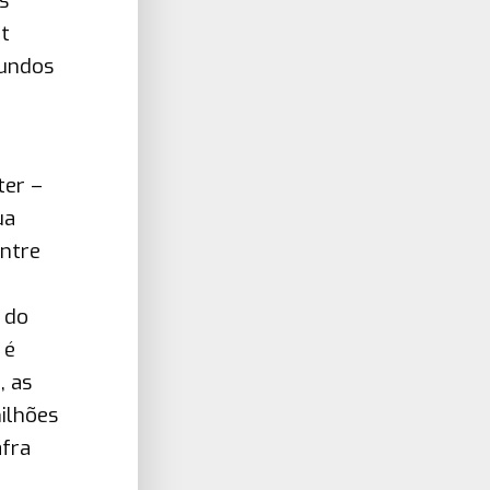
s
t
fundos
o
ter –
ua
entre
 do
 é
, as
ilhões
afra