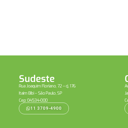
Sudeste
Rua Joaquim Floriano, 72 – cj. 176
Av
Itaim Bibi – São Paulo, SP
Ja
Cep: 04534-000
C
11 3709-4900