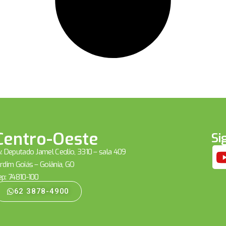
Centro-Oeste
Si
. Deputado Jamel Cecílio, 3310 – sala 409
rdim Goiás – Goiânia, GO
ep: 74810-100
62 3878-4900