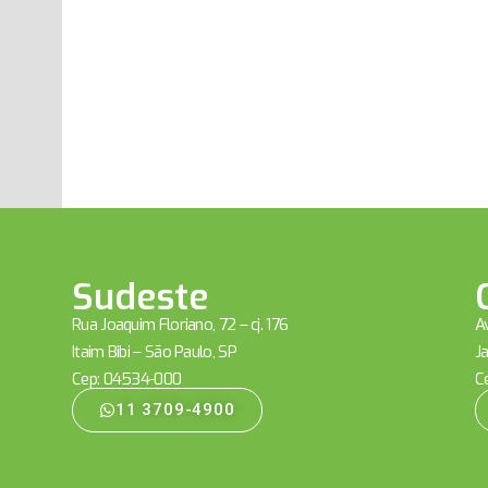
Sudeste
Rua Joaquim Floriano, 72 – cj. 176
Av
Itaim Bibi – São Paulo, SP
Ja
Cep: 04534-000
C
11 3709-4900