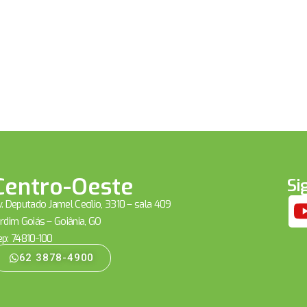
Centro-Oeste
Si
. Deputado Jamel Cecílio, 3310 – sala 409
rdim Goiás – Goiânia, GO
ep: 74810-100
62 3878-4900