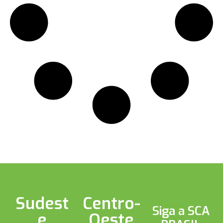
Sudest
Centro-
Siga a SCA
e
Oeste