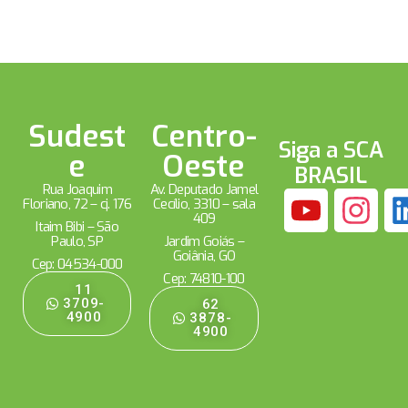
Sudest
Centro-
Siga a SCA
e
Oeste
BRASIL
Rua Joaquim
Av. Deputado Jamel
Floriano, 72 – cj. 176
Cecílio, 3310 – sala
409
Itaim Bibi – São
Paulo, SP
Jardim Goiás –
Goiânia, GO
Cep: 04534-000
Cep: 74810-100
11
3709-
62
4900
3878-
4900