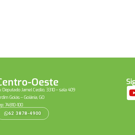
Centro-Oeste
Si
. Deputado Jamel Cecílio, 3310 – sala 409
rdim Goiás – Goiânia, GO
ep: 74810-100
62 3878-4900