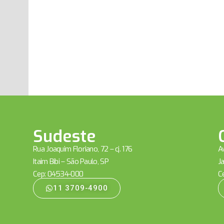
Sudeste
Rua Joaquim Floriano, 72 – cj. 176
Av
Itaim Bibi – São Paulo, SP
Ja
Cep: 04534-000
C
11 3709-4900