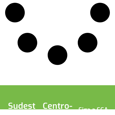
Sudest
Centro-
Siga a SCA
e
Oeste