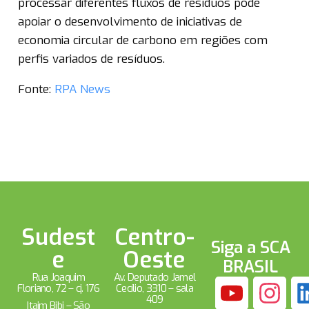
processar diferentes fluxos de resíduos pode
apoiar o desenvolvimento de iniciativas de
economia circular de carbono em regiões com
perfis variados de resíduos.
Fonte:
RPA News
Sudest
Centro-
Siga a SCA
e
Oeste
BRASIL
Rua Joaquim
Av. Deputado Jamel
Floriano, 72 – cj. 176
Cecílio, 3310 – sala
409
Itaim Bibi – São