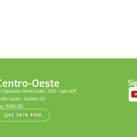
Centro-Oeste
Si
. Deputado Jamel Cecílio, 3310 – sala 409
rdim Goiás – Goiânia, GO
ep: 74810-100
62 3878-4900