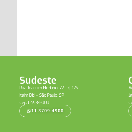
Sudeste
Rua Joaquim Floriano, 72 – cj. 176
Av
Itaim Bibi – São Paulo, SP
Ja
Cep: 04534-000
C
11 3709-4900