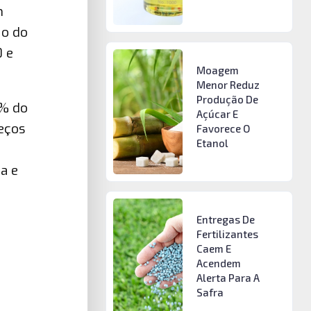
n
 o do
0 e
Moagem
Menor Reduz
Produção De
0% do
Açúcar E
eços
Favorece O
Etanol
a e
Entregas De
Fertilizantes
Caem E
Acendem
Alerta Para A
Safra