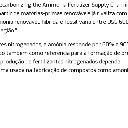
ecarbonizing the Ammonia Fertilizer Supply Chain i
partir de matérias-primas renováveis já rivaliza com
ônia renovável, híbrida e fóssil varia entre US$ 60
egião.”
antes nitrogenados, a amônia responde por 60% a 9
ando também como referência para a formação de pr
A produção de fertilizantes nitrogenados depende
rima usada na fabricação de compostos como amôni