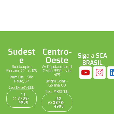
Sudest
Centro-
Siga a SCA
e
Oeste
BRASIL
Rua Joaquim
Av. Deputado Jamel
Floriano, 72 – cj. 176
Cecílio, 3310 – sala
409
Itaim Bibi – São
Paulo, SP
Jardim Goiás –
Goiânia, GO
Cep: 04534-000
Cep: 74810-100
11
3709-
62
4900
3878-
4900