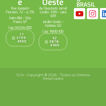
e
Oeste
BRASIL
Rua Joaquim
Av. Deputado Jamel
Floriano, 72 – cj. 176
Cecílio, 3310 – sala
409
Itaim Bibi – São
Paulo, SP
Jardim Goiás –
Goiânia, GO
Cep: 04534-000
Cep: 74810-100
11
3709-
62
4900
3878-
4900
SCA- Copyright ® 2026 - Todos os Direitos
Reservados