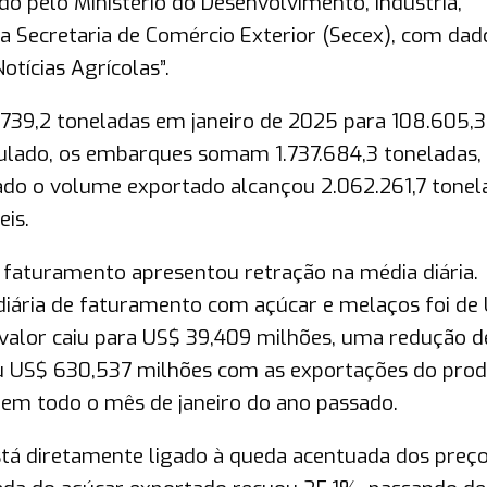
do pelo Ministério do Desenvolvimento, Indústria,
a Secretaria de Comércio Exterior (Secex), com dad
tícias Agrícolas”.
.739,2 toneladas em janeiro de 2025 para 108.605,3
mulado, os embarques somam 1.737.684,3 toneladas,
do o volume exportado alcançou 2.062.261,7 tonel
is.
faturamento apresentou retração na média diária.
diária de faturamento com açúcar e melaços foi de
 valor caiu para US$ 39,409 milhões, uma redução d
ou US$ 630,537 milhões com as exportações do prod
em todo o mês de janeiro do ano passado.
tá diretamente ligado à queda acentuada dos preç