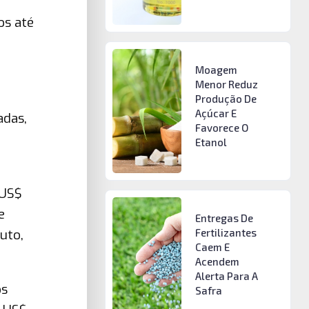
os até
Moagem
Menor Reduz
Produção De
Açúcar E
adas,
Favorece O
Etanol
 US$
e
Entregas De
Fertilizantes
uto,
Caem E
Acendem
Alerta Para A
os
Safra