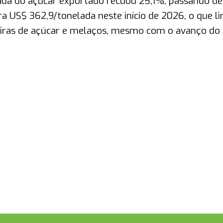
lada do açúcar exportado recuou 25,1%, passando d
a US$ 362,9/tonelada neste início de 2026, o que l
eiras de açúcar e melaços, mesmo com o avanço do