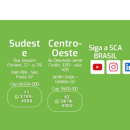
Sudest
Centro-
Siga a SCA
e
Oeste
BRASIL
Rua Joaquim
Av. Deputado Jamel
Floriano, 72 – cj. 176
Cecílio, 3310 – sala
409
Itaim Bibi – São
Paulo, SP
Jardim Goiás –
Goiânia, GO
Cep: 04534-000
Cep: 74810-100
11
3709-
62
4900
3878-
4900