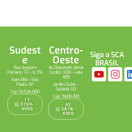
Sudest
Centro-
Siga a SCA
e
Oeste
BRASIL
Rua Joaquim
Av. Deputado Jamel
Floriano, 72 – cj. 176
Cecílio, 3310 – sala
409
Itaim Bibi – São
Paulo, SP
Jardim Goiás –
Goiânia, GO
Cep: 04534-000
Cep: 74810-100
11
3709-
62
4900
3878-
4900