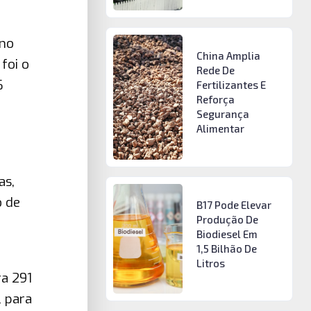
ano
China Amplia
foi o
Rede De
6
Fertilizantes E
Reforça
Segurança
Alimentar
as,
o de
B17 Pode Elevar
Produção De
Biodiesel Em
1,5 Bilhão De
Litros
a 291
l para