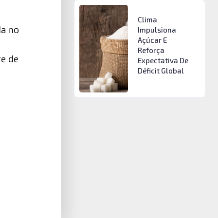
Clima
da no
Impulsiona
Açúcar E
Reforça
re de
Expectativa De
Déficit Global