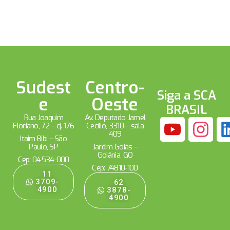
Sudest
Centro-
Siga a SCA
e
Oeste
BRASIL
Rua Joaquim
Av. Deputado Jamel
Floriano, 72 – cj. 176
Cecílio, 3310 – sala
409
Itaim Bibi – São
Paulo, SP
Jardim Goiás –
Goiânia, GO
Cep: 04534-000
Cep: 74810-100
11
3709-
62
4900
3878-
4900