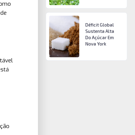
como
 de
Déficit Global
Sustenta Alta
Do Açúcar Em
Nova York
tável
está
ação