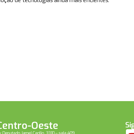
oção de tecnologias ainda mais eficientes.
Centro-Oeste
Si
. Deputado Jamel Cecílio, 3310 – sala 409