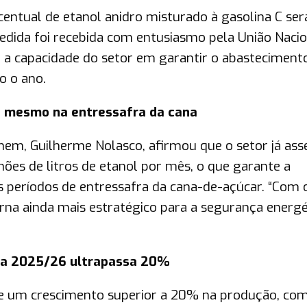
rcentual de etanol anidro misturado à gasolina C ser
dida foi recebida com entusiasmo pela União Nacio
 a capacidade do setor em garantir o abasteciment
o o ano.
a, mesmo na entressafra da cana
nem, Guilherme Nolasco, afirmou que o setor já as
ões de litros de etanol por mês, o que garante a
 períodos de entressafra da cana-de-açúcar. “Com 
rna ainda mais estratégico para a segurança energé
ara 2025/26 ultrapassa 20%
 de um crescimento superior a 20% na produção, co