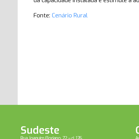
da capacidade instalada e estimule a ad
Fonte:
Cenário Rural
Sudeste
Rua Joaquim Floriano, 72 – cj. 176
Av