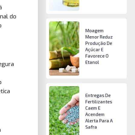
á
nal do
o
Moagem
Menor Reduz
Produção De
Açúcar E
Favorece O
Etanol
segura
o
tica
Entregas De
Fertilizantes
Caem E
Acendem
Alerta Para A
Safra
m