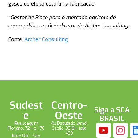
gases de efeito estufa na fabricação.
*Gestor de Risco para o mercado agrícola de
commodities e sócio-diretor da Archer Consulting.
Fonte:
Archer Consulting
Sudest
Centro-
Siga a SCA
e
Oeste
BRASIL
Rua Joaquim
Av. Deputado Jamel
Floriano, 72 – cj. 176
Cecílio, 3310 – sala
409
Itaim Bibi – São