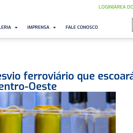
LOGIN
|
ÁREA DO
LERIA
IMPRENSA
FALE CONOSCO
esvio ferroviário que escoar
Centro-Oeste