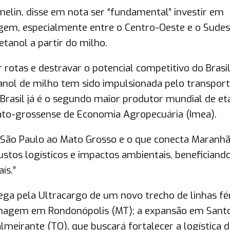
melin, disse em nota ser “fundamental” investir em
agem, especialmente entre o Centro-Oeste e o Sudes
tanol a partir do milho.
 rotas e destravar o potencial competitivo do Brasil
tanol de milho tem sido impulsionada pelo transpor
 Brasil já é o segundo maior produtor mundial de et
Mato-grossense de Economia Agropecuária (Imea).
a São Paulo ao Mato Grosso e o que conecta Maranhã
ustos logísticos e impactos ambientais, beneficiand
ís.”
ega pela Ultracargo de um novo trecho de linhas fé
enagem em Rondonópolis (MT); a expansão em Sant
lmeirante (TO), que buscará fortalecer a logística 