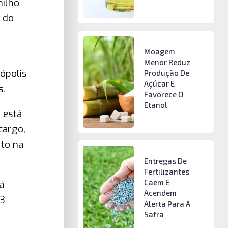
milho
 do
Moagem
Menor Reduz
ópolis
Produção De
Açúcar E
s.
Favorece O
Etanol
 está
cargo,
nto na
Entregas De
Fertilizantes
Caem E
á
Acendem
 3
Alerta Para A
Safra