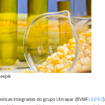
reepik
ísticas integradas do grupo Ultrapar (BVMF:
UGPA3
)