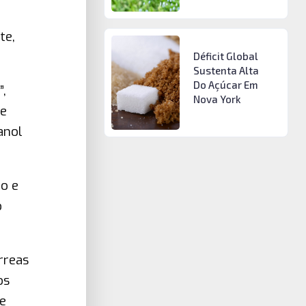
te,
Déficit Global
Sustenta Alta
Do Açúcar Em
”,
Nova York
te
anol
o e
o
rreas
os
de