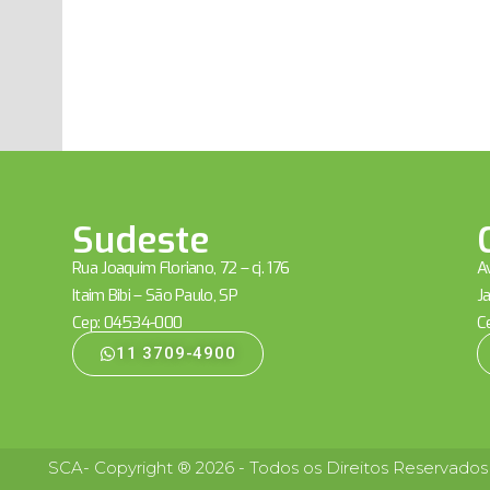
Sudeste
Rua Joaquim Floriano, 72 – cj. 176
Av
Itaim Bibi – São Paulo, SP
Ja
Cep: 04534-000
C
11 3709-4900
SCA- Copyright ® 2026 - Todos os Direitos Reservados