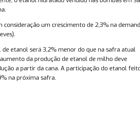
ente, o etanol hidratado vendido nas bombas em S
na.
m consideração um crescimento de 2,3% na demand
eves).
l de etanol será 3,2% menor do que na safra atual
 O aumento da produção de etanol de milho deve
ão a partir da cana. A participação do etanol feit
9% na próxima safra.