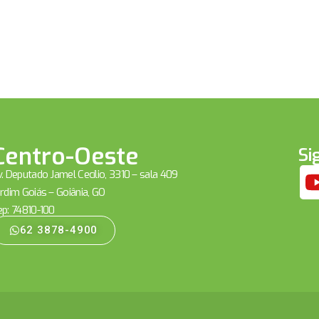
Centro-Oeste
Si
. Deputado Jamel Cecílio, 3310 – sala 409
rdim Goiás – Goiânia, GO
ep: 74810-100
62 3878-4900