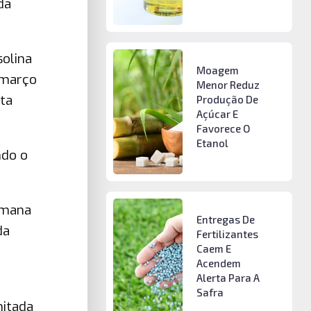
da
olina
Moagem
a março
Menor Reduz
ta
Produção De
Açúcar E
Favorece O
Etanol
ndo o
emana
Entregas De
da
Fertilizantes
Caem E
Acendem
Alerta Para A
Safra
mitada