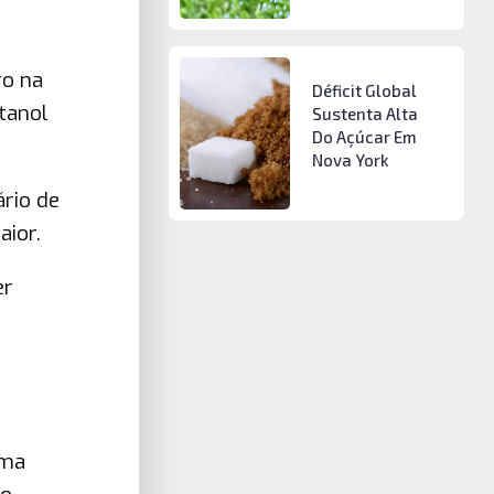
ro na
Déficit Global
etanol
Sustenta Alta
Do Açúcar Em
Nova York
rio de
ior.
er
uma