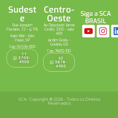
Sudest
Centro-
Siga a SCA
e
Oeste
BRASIL
Rua Joaquim
Av. Deputado Jamel
Floriano, 72 – cj. 176
Cecílio, 3310 – sala
409
Itaim Bibi – São
Paulo, SP
Jardim Goiás –
Goiânia, GO
Cep: 04534-000
Cep: 74810-100
11
3709-
62
4900
3878-
4900
SCA- Copyright ® 2026 - Todos os Direitos
Reservados