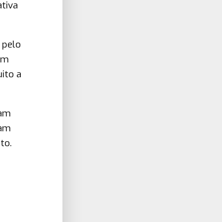
ativa
 pelo
êm
ito a
sam
ram
to.