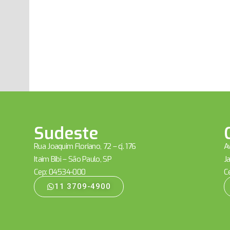
Sudeste
Rua Joaquim Floriano, 72 – cj. 176
Av
Itaim Bibi – São Paulo, SP
Ja
Cep: 04534-000
C
11 3709-4900