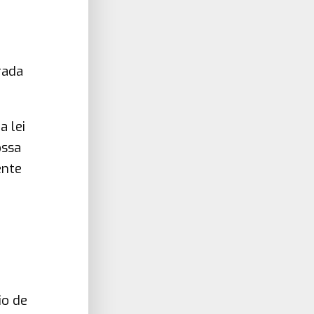
rada
 lei
ossa
ente
io de