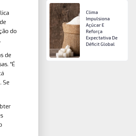
lica
Clima
Impulsiona
 de
Açúcar E
ção do
Reforça
Expectativa De
.
Déficit Global
as de
as. “É
tá
. Se
obter
es
o