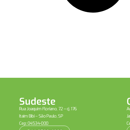
Sudeste
Rua Joaquim Floriano, 72 – cj. 176
Av
Itaim Bibi – São Paulo, SP
Ja
Cep: 04534-000
C