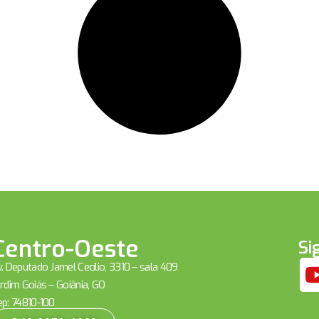
Centro-Oeste
Si
. Deputado Jamel Cecílio, 3310 – sala 409
rdim Goiás – Goiânia, GO
ep: 74810-100