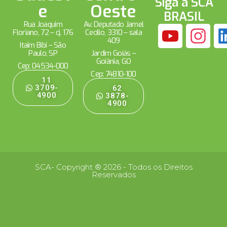
Siga a SCA
e
Oeste
BRASIL
Rua Joaquim
Av. Deputado Jamel
Floriano, 72 – cj. 176
Cecílio, 3310 – sala
409
Itaim Bibi – São
Paulo, SP
Jardim Goiás –
Goiânia, GO
Cep: 04534-000
Cep: 74810-100
11
3709-
62
4900
3878-
4900
SCA- Copyright ® 2026 - Todos os Direitos
Reservados