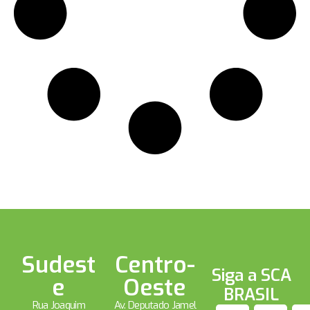
Sudest
Centro-
Siga a SCA
e
Oeste
BRASIL
Rua Joaquim
Av. Deputado Jamel