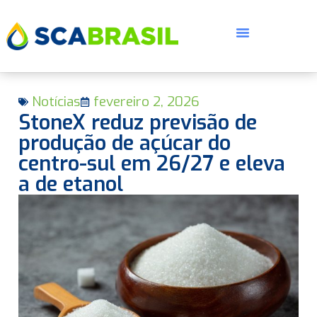
Notícias
fevereiro 2, 2026
StoneX reduz previsão de
produção de açúcar do
centro-sul em 26/27 e eleva
a de etanol
E