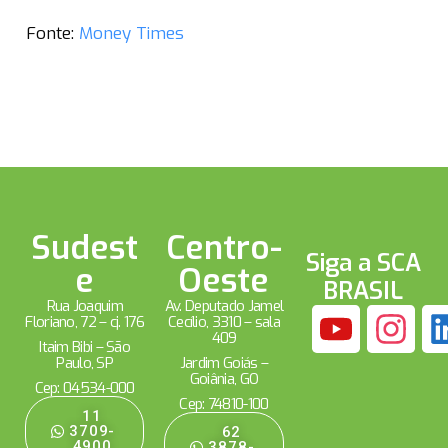
Fonte:
Money Times
Sudest
Centro-
Siga a SCA
e
Oeste
BRASIL
Rua Joaquim
Av. Deputado Jamel
Floriano, 72 – cj. 176
Cecílio, 3310 – sala
409
Itaim Bibi – São
Paulo, SP
Jardim Goiás –
Goiânia, GO
Cep: 04534-000
Cep: 74810-100
11
3709-
62
4900
3878-