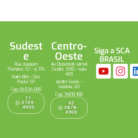
Sudest
Centro-
Siga a SCA
e
Oeste
BRASIL
Rua Joaquim
Av. Deputado Jamel
Floriano, 72 – cj. 176
Cecílio, 3310 – sala
409
Itaim Bibi – São
Paulo, SP
Jardim Goiás –
Goiânia, GO
Cep: 04534-000
Cep: 74810-100
11
3709-
62
4900
3878-
4900