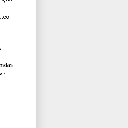
óleo
s
endas
eve