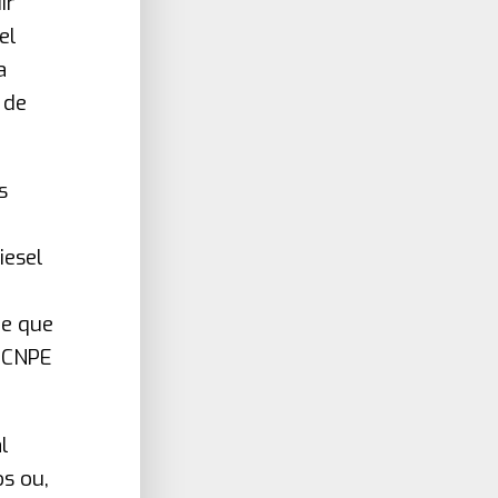
ir
el
a
 de
s
iesel
de que
o CNPE
l
s ou,