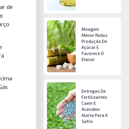
ar de
ao
arço
Moagem
Menor Reduz
Produção De
e
Açúcar E
Favorece O
rá
Etanol
acima
Gás
Entregas De
Fertilizantes
Caem E
Acendem
Alerta Para A
Safra