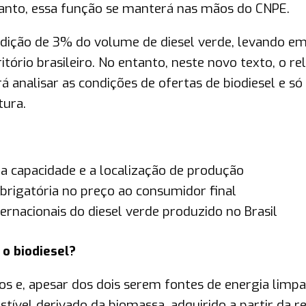
rtanto, essa função se manterá nas mãos do CNPE.
adição de 3% do volume de diesel verde, levando e
tório brasileiro. No entanto, neste novo texto, o re
 analisar as condições de ofertas de biodiesel e só
tura.
 a capacidade e a localização de produção
brigatória no preço ao consumidor final
rnacionais do diesel verde produzido no Brasil
 o biodiesel?
e, apesar dos dois serem fontes de energia limpa,
stível derivado da biomassa, adquirido a partir da r