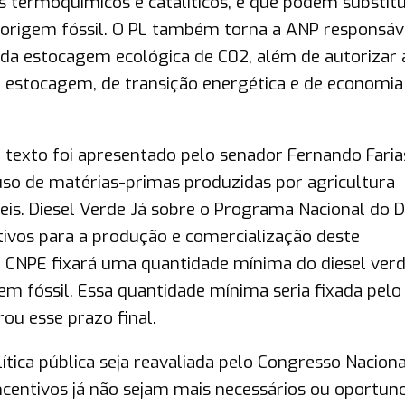
 termoquímicos e catalíticos, e que podem substitu
 origem fóssil. O PL também torna a ANP responsáv
a da estocagem ecológica de C02, além de autorizar 
e estocagem, de transição energética e de economia
texto foi apresentado pelo senador Fernando Faria
uso de matérias-primas produzidas por agricultura
is. Diesel Verde Já sobre o Programa Nacional do D
ivos para a produção e comercialização deste
 o CNPE fixará uma quantidade mínima do diesel ver
em fóssil. Essa quantidade mínima seria fixada pel
ou esse prazo final.
lítica pública seja reavaliada pelo Congresso Naciona
centivos já não sejam mais necessários ou oportuno