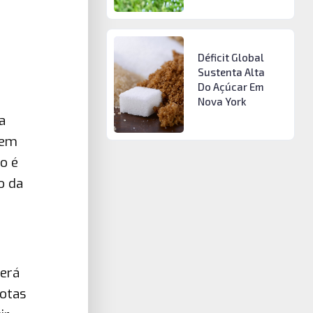
Déficit Global
Sustenta Alta
Do Açúcar Em
Nova York
a
 em
o é
o da
terá
rotas