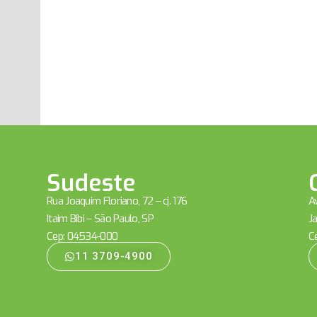
Sudeste
Rua Joaquim Floriano, 72 – cj. 176
Av
Itaim Bibi – São Paulo, SP
Ja
Cep: 04534-000
C
11 3709-4900