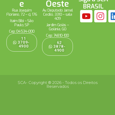
e
Oeste
BRASIL
Rua Joaquim
Av. Deputado Jamel
Floriano, 72 – cj. 176
Cecílio, 3310 – sala
409
Itaim Bibi – São
Paulo, SP
Jardim Goiás –
Goiânia, GO
Cep: 04534-000
Cep: 74810-100
11
3709-
62
4900
3878-
4900
SCA- Copyright ® 2026 - Todos os Direitos
Reservados