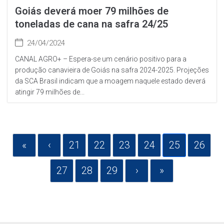
Goiás deverá moer 79 milhões de
toneladas de cana na safra 24/25
24/04/2024
CANAL AGRO+ – Espera-se um cenário positivo para a
produção canavieira de Goiás na safra 2024-2025. Projeções
da SCA Brasil indicam que a moagem naquele estado deverá
atingir 79 milhões de...
«
‹
21
22
23
24
25
26
27
28
29
›
»