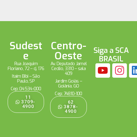
Sudest
Centro-
Siga a SCA
e
Oeste
BRASIL
Rua Joaquim
Av. Deputado Jamel
Floriano, 72 – cj. 176
Cecílio, 3310 – sala
409
Itaim Bibi – São
Paulo, SP
Jardim Goiás –
Goiânia, GO
Cep: 04534-000
Cep: 74810-100
11
3709-
62
4900
3878-
4900