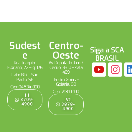
Sudest
Centro-
Siga a SCA
e
Oeste
BRASIL
Rua Joaquim
Av. Deputado Jamel
Floriano, 72 – cj. 176
Cecílio, 3310 – sala
409
Itaim Bibi – São
Paulo, SP
Jardim Goiás –
Goiânia, GO
Cep: 04534-000
Cep: 74810-100
11
3709-
62
4900
3878-
4900