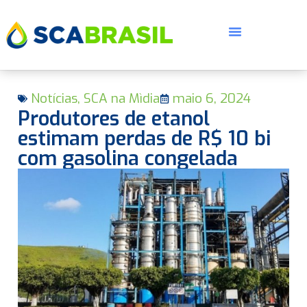
Notícias
,
SCA na Mìdia
maio 6, 2024
Produtores de etanol
estimam perdas de R$ 10 bi
com gasolina congelada
E