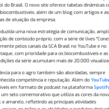
ol do Brasil. O novo site oferece tabelas dinâmicas 
biocombustíveis, além de um blog com artigos e as
eas de atuação da empresa.
oduzida uma nova estratégia de comunicação, ampl
ução de conteúdo próprio, com a série de lives “Con
lmente pelos canais da SCA Brasil no YouTube e no
taque, com prioridade para os biocombustíveis e as
dições da série acumulam mais de 20.000 visualiza
vância para o agro também são abordadas, sempre
onhecida competência e reputação. Além do
YouTub
oníveis em formato de podcast na plataforma
Spotif
u um selo comemorativo que utiliza as cores da nov
e amarelo, refletindo as principais atividades