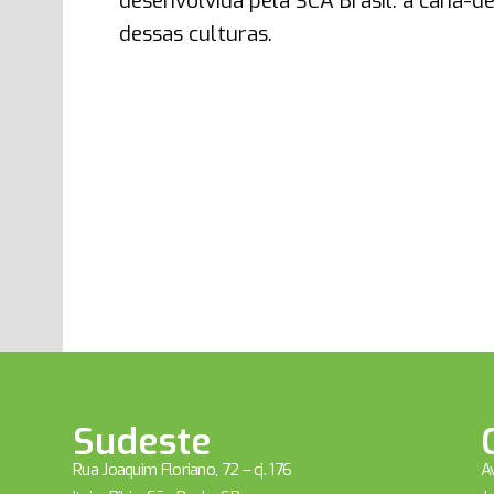
desenvolvida pela SCA Brasil: a cana-de
dessas culturas.
Sudeste
Rua Joaquim Floriano, 72 – cj. 176
Av