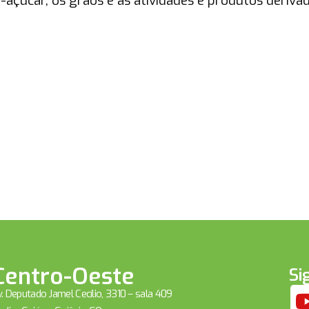
-açúcar, os grãos e as atividades e produtos deriva
Centro-Oeste
Si
. Deputado Jamel Cecílio, 3310 – sala 409