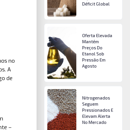
Déficit Global
Oferta Elevada
Mantém
Preços Do
Etanol Sob
nos no
Pressão Em
Agosto
os. A
go de
Nitrogenados
Seguem
Pressionados E
Elevam Alerta
em
No Mercado
nte –