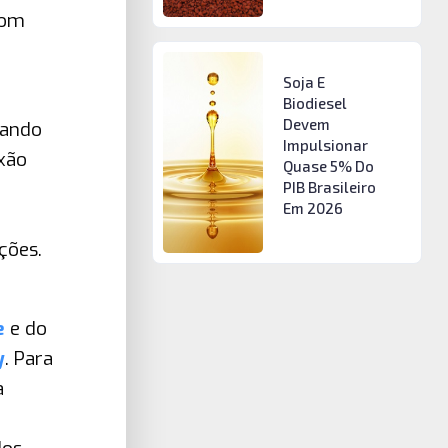
com
Soja E
Biodiesel
Devem
iando
Impulsionar
exão
Quase 5% Do
PIB Brasileiro
Em 2026
ções.
e
e do
y
. Para
a