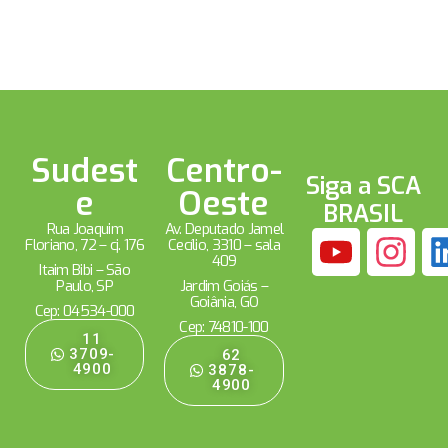
Sudest
Centro-
Siga a SCA
e
Oeste
BRASIL
Rua Joaquim
Av. Deputado Jamel
Floriano, 72 – cj. 176
Cecílio, 3310 – sala
409
Itaim Bibi – São
Paulo, SP
Jardim Goiás –
Goiânia, GO
Cep: 04534-000
Cep: 74810-100
11
3709-
62
4900
3878-
4900