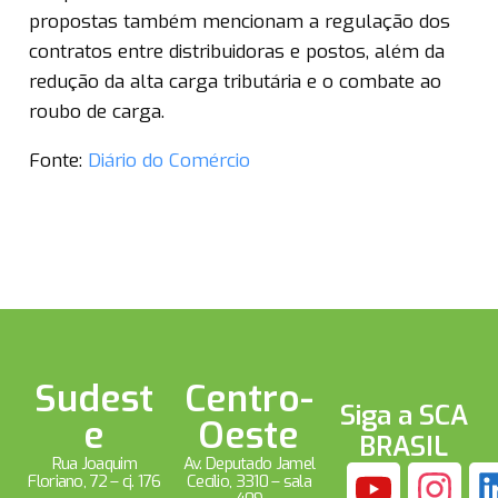
propostas também mencionam a regulação dos
contratos entre distribuidoras e postos, além da
redução da alta carga tributária e o combate ao
roubo de carga.
Fonte:
Diário do Comércio
Sudest
Centro-
Siga a SCA
e
Oeste
BRASIL
Rua Joaquim
Av. Deputado Jamel
Floriano, 72 – cj. 176
Cecílio, 3310 – sala