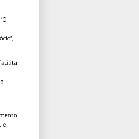
 “O
cio”,
acilita
de
cimento
l e