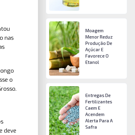
ntou
Moagem
o nas
Menor Reduz
Produção De
as
Açúcar E
Favorece O
Etanol
 longo
sse o
Grosso.
Entregas De
Fertilizantes
Caem E
Acendem
Alerta Para A
os
Safra
ue deve