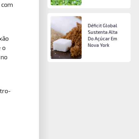
o com
Déficit Global
Sustenta Alta
xão
Do Açúcar Em
Nova York
é o
 no
tro-
e