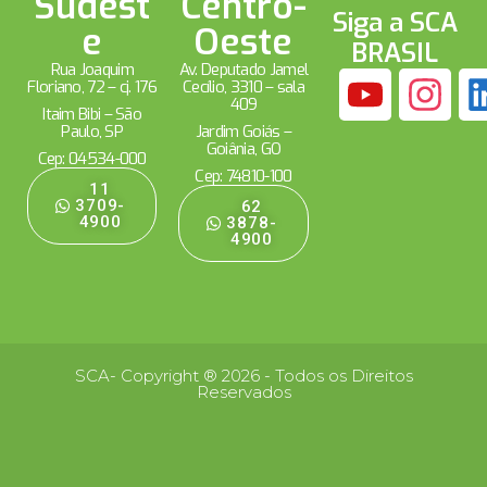
Sudest
Centro-
Siga a SCA
e
Oeste
BRASIL
Rua Joaquim
Av. Deputado Jamel
Floriano, 72 – cj. 176
Cecílio, 3310 – sala
409
Itaim Bibi – São
Paulo, SP
Jardim Goiás –
Goiânia, GO
Cep: 04534-000
Cep: 74810-100
11
3709-
62
4900
3878-
4900
SCA- Copyright ® 2026 - Todos os Direitos
Reservados