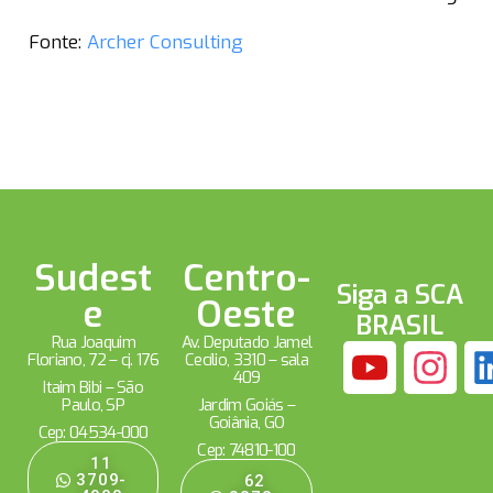
Fonte:
Archer Consulting
Sudest
Centro-
Siga a SCA
e
Oeste
BRASIL
Rua Joaquim
Av. Deputado Jamel
Floriano, 72 – cj. 176
Cecílio, 3310 – sala
409
Itaim Bibi – São
Paulo, SP
Jardim Goiás –
Goiânia, GO
Cep: 04534-000
Cep: 74810-100
11
3709-
62